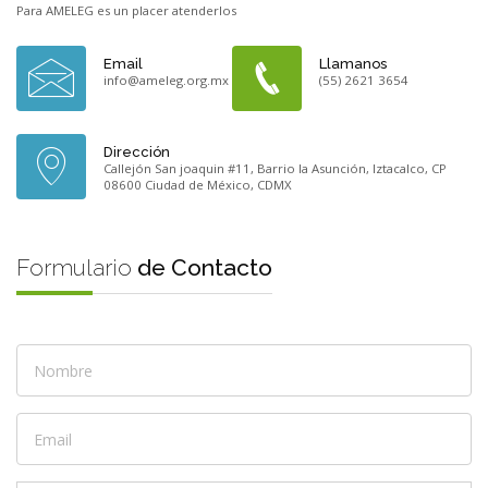
Para AMELEG es un placer atenderlos
Email
Llamanos
info@ameleg.org.mx
(55) 2621 3654
Dirección
Callejón San joaquin #11, Barrio la Asunción, Iztacalco, CP
08600 Ciudad de México, CDMX
Formulario
de Contacto